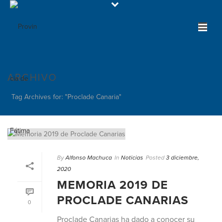
ARCHIVO
Tag Archives for: "Proclade Canaria"
By
Alfonso Machuca
In
Noticias
Posted
3 diciembre,
2020
MEMORIA 2019 DE
PROCLADE CANARIAS
0
Proclade Canarias ha dado a conocer su