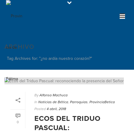
ARCHIVO
Tag Archives for: "¿no ardía nuestro corazón?"
By
Alfonso Machuca
In
Noticias de Bética
,
Parroquias
,
ProvinciaBetica
Posted
4 abril, 2018
ECOS DEL TRIDUO
0
PASCUAL: