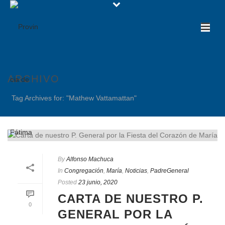
ARCHIVO
Tag Archives for: "Mathew Vattamattan"
By
Alfonso Machuca
In
Congregación
,
María
,
Noticias
,
PadreGeneral
Posted
23 junio, 2020
CARTA DE NUESTRO P.
0
GENERAL POR LA