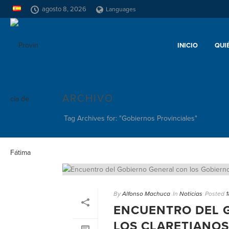
agosto 8, 2026
Languages
INICIO
QUI
ARCHIVO
Tag Archives for: "Gobiernos Provinciales"
By
Alfonso Machuca
In
Noticias
Posted
1
ENCUENTRO DEL G
LOS CLARETIANOS