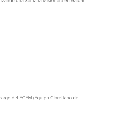
amizando una Semana Misionera en Gáldar
 cargo del ECEM (Equipo Claretiano de