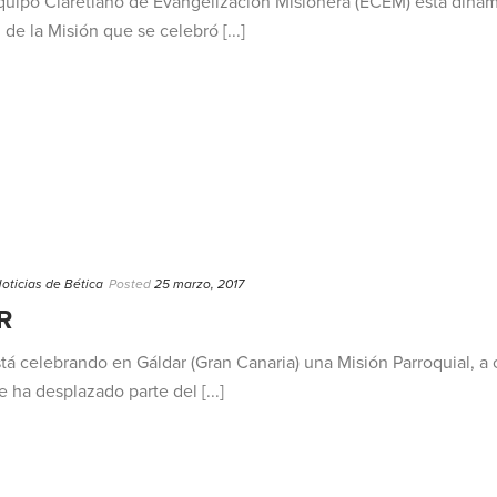
 Equipo Claretiano de Evangelización Misionera (ECEM) está din
de la Misión que se celebró [...]
oticias de Bética
Posted
25 marzo, 2017
R
stá celebrando en Gáldar (Gran Canaria) una Misión Parroquial, a
e ha desplazado parte del [...]