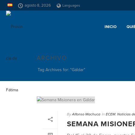
agosto 8, 2026
Languages
INICIO
QUI
ARCHIVO
Tag Archives for: "Gáldar"
By
Alfonso Machuca
In
ECEM
,
Noticias d
SEMANA MISIONE