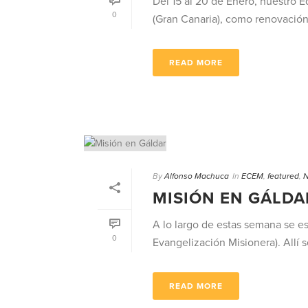
Del 15 al 20 de Enero, nuestro
0
(Gran Canaria), como renovación 
READ MORE
By
Alfonso Machuca
In
ECEM
,
featured
,
N
MISIÓN EN GÁLDA
A lo largo de estas semana se e
0
Evangelización Misionera). Allí s
READ MORE