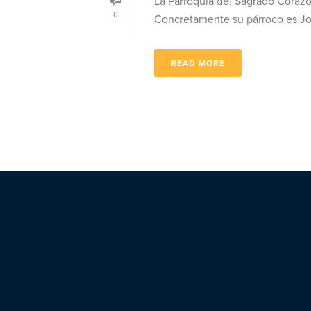
La Parroquia del Sagrado Corazó
0
Concretamente su párroco es Jos
READ MORE