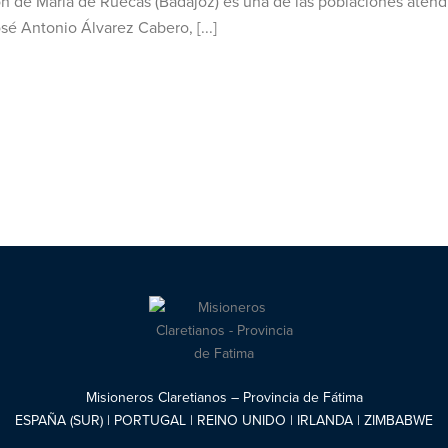
n de María de Ruecas (Badajoz) es una de las poblaciones aten
é Antonio Álvarez Cabero, [...]
Misioneros Claretianos – Provincia de Fátima
ESPAÑA (SUR) | PORTUGAL | REINO UNIDO | IRLANDA | ZIMBABWE