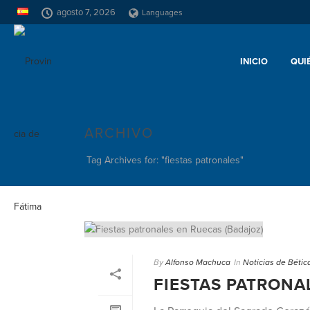
agosto 7, 2026
Languages
INICIO
QUI
ARCHIVO
Tag Archives for: "fiestas patronales"
By
Alfonso Machuca
In
Noticias de Bétic
FIESTAS PATRONA