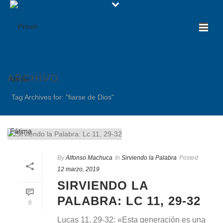
ARCHIVO
Tag Archives for: "fiarse de Dios"
By
Alfonso Machuca
In
Sirviendo la Palabra
Posted
12 marzo, 2019
SIRVIENDO LA
PALABRA: LC 11, 29-32
0
Lucas 11, 29-32: «Esta generación es una