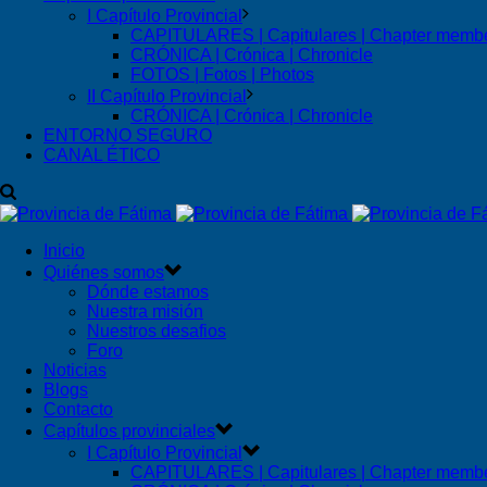
I Capítulo Provincial
CAPITULARES | Capitulares | Chapter memb
CRÓNICA | Crónica | Chronicle
FOTOS | Fotos | Photos
II Capítulo Provincial
CRÓNICA | Crónica | Chronicle
ENTORNO SEGURO
CANAL ÉTICO
Inicio
Quiénes somos
Dónde estamos
Nuestra misión
Nuestros desafios
Foro
Noticias
Blogs
Contacto
Capítulos provinciales
I Capítulo Provincial
CAPITULARES | Capitulares | Chapter memb