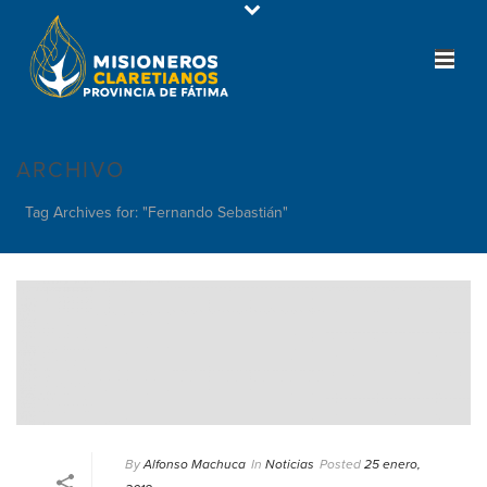
ARCHIVO
Tag Archives for: "Fernando Sebastián"
By
Alfonso Machuca
In
Noticias
Posted
25 enero,