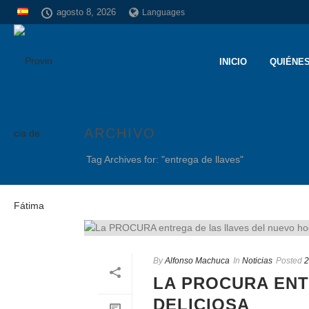
agosto 8, 2026
Languages
INICIO
QUIÉNE
ARCHIVO
Tag Archives for: "entrega de llaves"
By
Alfonso Machuca
In
Noticias
Posted
2
LA PROCURA ENT
DELICIOSA