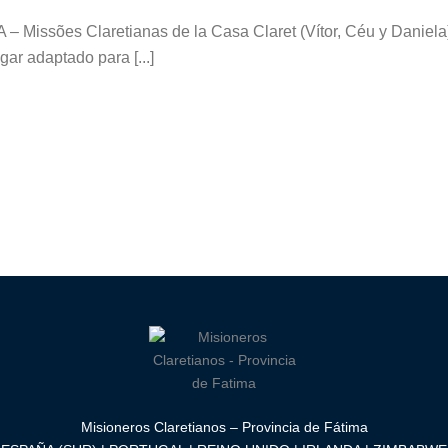
– Missões Claretianas de la Casa Claret (Vítor, Céu y Daniela)
gar adaptado para [...]
Misioneros Claretianos – Provincia de Fátima