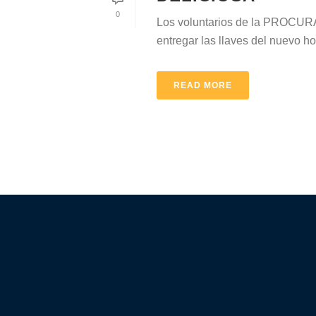
0
Los voluntarios de la PROCURA 
entregar las llaves del nuevo ho
READ MORE