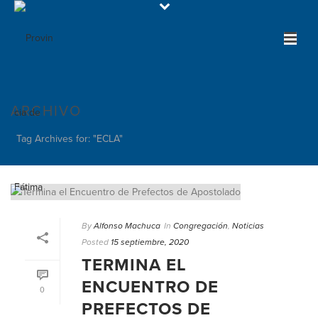
ARCHIVO
Tag Archives for: "ECLA"
By
Alfonso Machuca
In
Congregación
,
Noticias
Posted
15 septiembre, 2020
TERMINA EL
ENCUENTRO DE
0
PREFECTOS DE