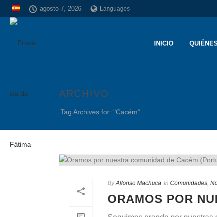
agosto 7, 2026
Languages
INICIO
QUIÉNE
ARCHIVO
Tag Archives for: "Cacém"
By
Alfonso Machuca
In
Comunidades
,
No
ORAMOS POR NU