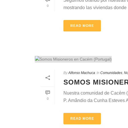
Seguimos orando por nuestras c
0
mostrando las viviendas donde ha
READ MORE
By
Alfonso Machuca
In
Comunidades
,
No
SOMOS MISIONER
Nuestra comunidad de Cacém (Po
0
P. Amândio da Cunha Esteves Ant
READ MORE