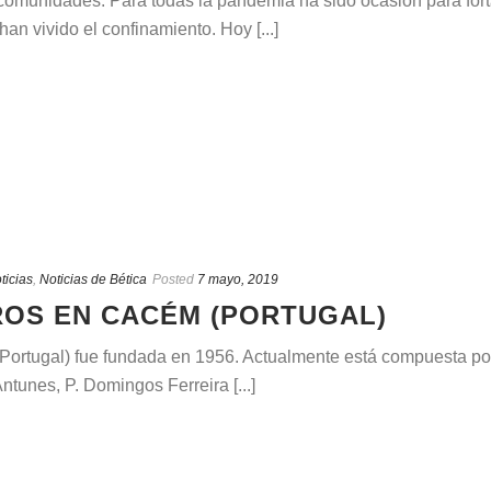
omunidades. Para todas la pandemia ha sido ocasión para fortal
n vivido el confinamiento. Hoy [...]
ticias
,
Noticias de Bética
Posted
7 mayo, 2019
OS EN CACÉM (PORTUGAL)
rtugal) fue fundada en 1956. Actualmente está compuesta por:
unes, P. Domingos Ferreira [...]