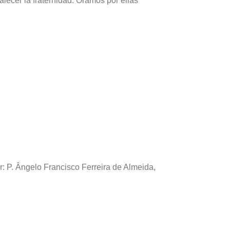
ecer la fraternidad. Oramos por ellas
 P. Ângelo Francisco Ferreira de Almeida,