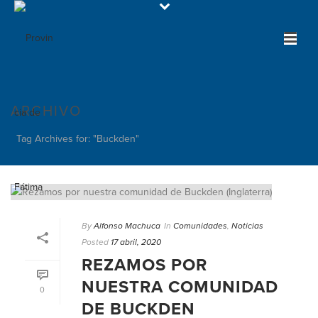
ARCHIVO
Tag Archives for: "Buckden"
By
Alfonso Machuca
In
Comunidades
,
Noticias
Posted
17 abril, 2020
REZAMOS POR
NUESTRA COMUNIDAD
0
DE BUCKDEN