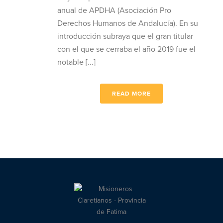
anual de APDHA (Asociación Pro
Derechos Humanos de Andalucía). En su
introducción subraya que el gran titular
con el que se cerraba el año 2019 fue el
notable [...]
READ MORE