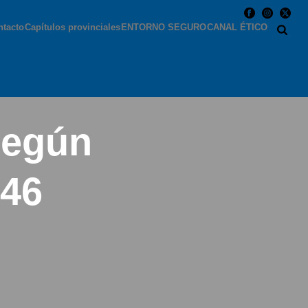
ntacto
Capítulos provinciales
ENTORNO SEGURO
CANAL ÉTICO
según
-46