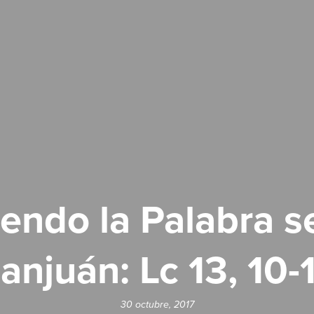
iendo la Palabra 
anjuán: Lc 13, 10-
30 octubre, 2017