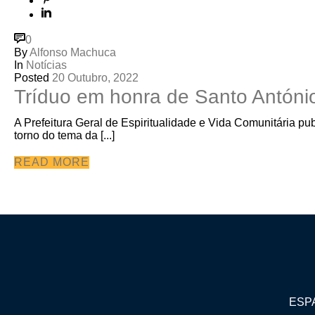
0
By
Alfonso Machuca
In
Notícias
Posted
20 Outubro, 2022
Tríduo em honra de Santo António
A Prefeitura Geral de Espiritualidade e Vida Comunitária p
torno do tema da [...]
READ MORE
ESPA