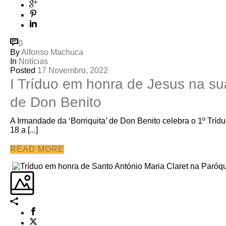
0
By
Alfonso Machuca
In
Notícias
Posted
17 Novembro, 2022
I Tríduo em honra de Jesus na su
de Don Benito
A Irmandade da ‘Borriquita’ de Don Benito celebra o 1º Tr
18 a [...]
READ MORE