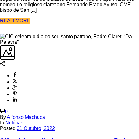
nomeou o religioso claretiano Fernando Prado Ayuso, CMF,
bispo de San [...]
READ MORE
0
By
Alfonso Machuca
In
Notícias
Posted
31 Outubro, 2022