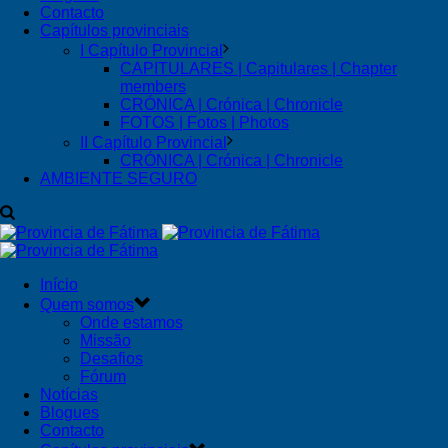
Contacto
Capítulos provinciais
I Capítulo Provincial
CAPITULARES | Capitulares | Chapter
members
CRÓNICA | Crónica | Chronicle
FOTOS | Fotos | Photos
II Capítulo Provincial
CRÓNICA | Crónica | Chronicle
AMBIENTE SEGURO
Início
Quem somos
Onde estamos
Missão
Desafios
Fórum
Notícias
Blogues
Contacto