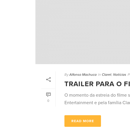
By
Alfonso Machuca
In
Claret
,
Notícias
P
TRAILER PARA O F
O momento da estreia do filme 
0
Entertainment e pela família Clar
READ MORE