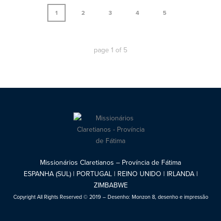
1
2
3
4
5
page
1
of
5
Missionários Claretianos – Província de Fátima
ESPANHA (SUL) | PORTUGAL | REINO UNIDO | IRLANDA |
ZIMBABWE
Copyright All Rights Reserved © 2019 – Desenho:
Monzon 8, desenho e impressão