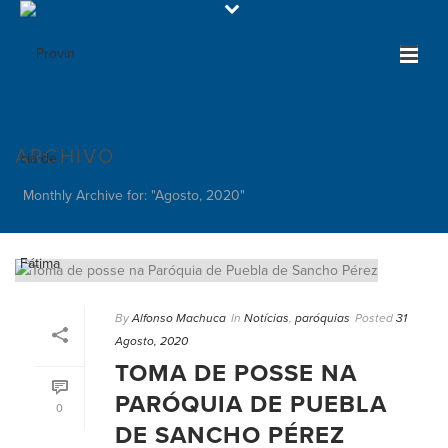
ARCHIVO
Monthly Archive for: "Agosto, 2020"
By
Alfonso Machuca
In
Notícias
,
paróquias
Posted
31
Agosto, 2020
TOMA DE POSSE NA
PARÓQUIA DE PUEBLA
0
DE SANCHO PÉREZ