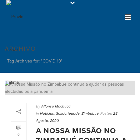
ARCHIVO
Tag Archives for: "COVID 19"
By
Alfonso Machuca
In
Notícias
,
Solidariedade
,
Zimbabué
Posted
28
Agosto, 2020
A NOSSA MISSÃO NO
0