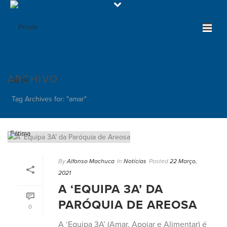
ARCHIVO
Tag Archives for: "amar"
By
Alfonso Machuca
In
Notícias
Posted
22 Março,
2021
A ‘EQUIPA 3A’ DA
PARÓQUIA DE AREOSA
0
A ‘Equipa 3A’ (Amar, Apoiar e Alimentar) é