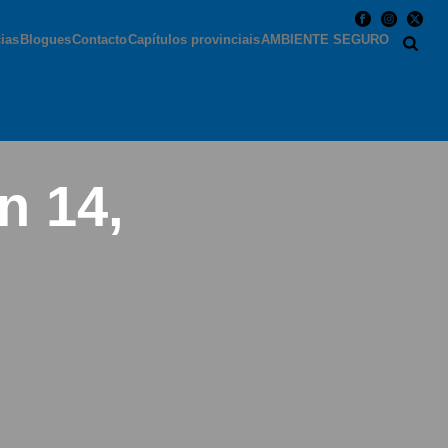
cias
Blogues
Contacto
Capítulos provinciais
AMBIENTE SEGURO
n 14,