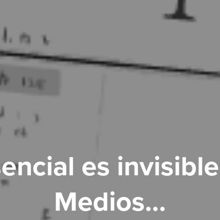
encial es invisible
Medios…