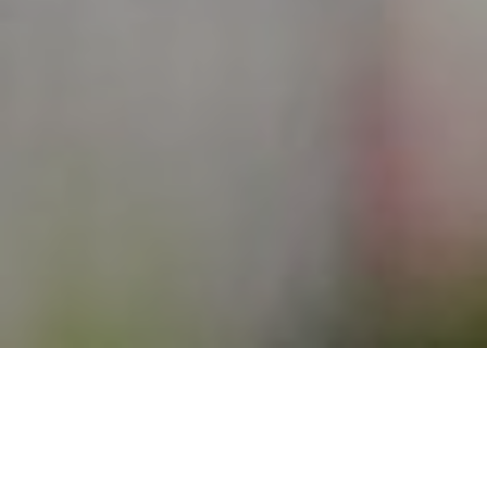
A partir del lunes 23 de enero, Henry comenzará una nueva
vida en Madrid en un recurso de Cáritas Diocesana