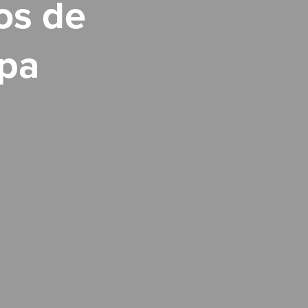
os de
opa