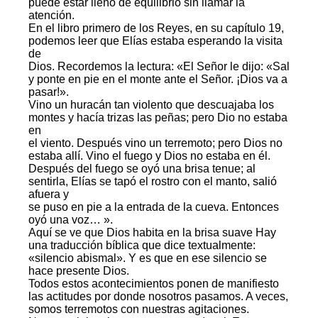
puede estar lleno de equilibrio sin llamar la
atención.
En el libro primero de los Reyes, en su capítulo 19,
podemos leer que Elías estaba esperando la visita
de
Dios. Recordemos la lectura: «El Señor le dijo: «Sal
y ponte en pie en el monte ante el Señor. ¡Dios va
a
pasar!».
Vino un huracán tan violento que descuajaba los
montes y hacía trizas las peñas; pero Dio no estaba
en
el viento. Después vino un terremoto; pero Dios no
estaba allí. Vino el fuego y Dios no estaba en él.
Después del fuego se oyó una brisa tenue; al
sentirla, Elías se tapó el rostro con el manto, salió
afuera y
se puso en pie a la entrada de la cueva. Entonces
oyó una voz… ».
Aquí se ve que Dios habita en la brisa suave Hay
una traducción bíblica que dice textualmente:
«silencio abismal». Y es que en ese silencio se
hace presente Dios.
Todos estos acontecimientos ponen de manifiesto
las actitudes por donde nosotros pasamos. A veces,
somos terremotos con nuestras agitaciones.