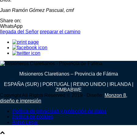
Juan Ramón Gómez Pascual, cmf
Share on:
WhatsApp
llegada del Señor
preparar el camino
Misioneros Claretianos – Provincia de Fátima
ESPAÑA (SUR) | PORTUGAL | REINO UNIDO | IRLANDA |
ZIMBABWE
Copyright All Rights Reserved © 2019 - Diseño:
Monzon 8,
diseño e impresión
Política de privacidad y protección de datos
Política de cookies
Aviso Legal