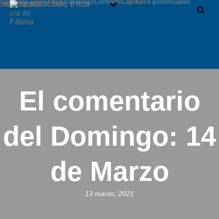
io
Quiénes somos
Noticias
Blogs
Contacto
Capítulos provinciales
ORNO SEGURO
CANAL ÉTICO
El comentario
del Domingo: 14
de Marzo
13 marzo, 2021