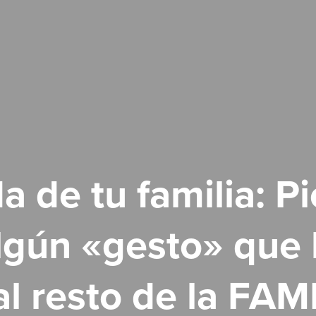
a de tu familia: P
lgún «gesto» que
 al resto de la FAM