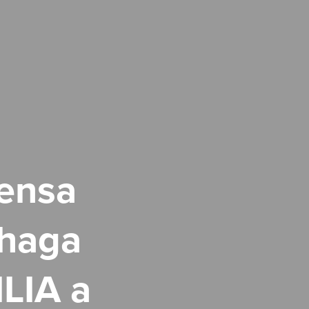
iensa
 haga
ILIA a