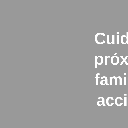
Cuid
próx
fami
acc