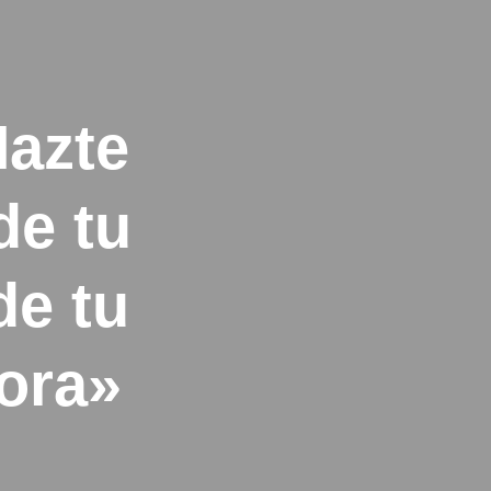
Hazte
de tu
de tu
ora»