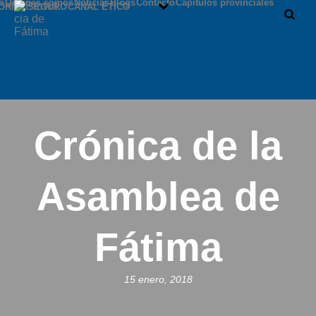
io
Quiénes somos
Noticias
Blogs
Contacto
Capítulos provinciales
ORNO SEGURO
CANAL ÉTICO
Crónica de la
Asamblea de
Fátima
15 enero, 2018