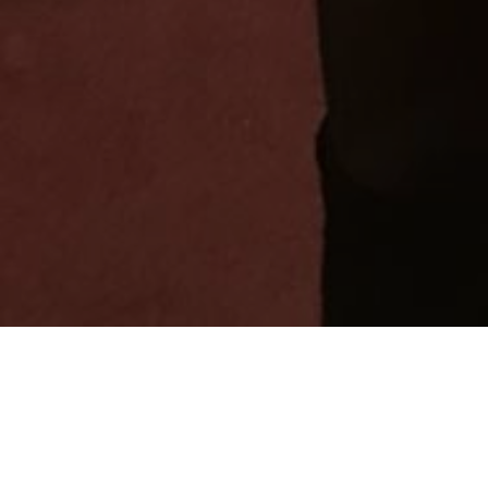
El pasado sábado, 30 de Noviembre, un centenar de
familias polacas asentadas en Hayes e Hillingdon (Londres)
se reunieron en uno de los salones de nuestra parroquia de