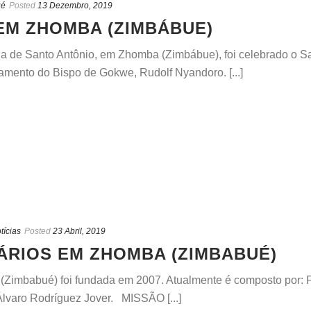
ué
Posted
13 Dezembro, 2019
EM ZHOMBA (ZIMBÁBUE)
eja de Santo Antônio, em Zhomba (Zimbábue), foi celebrado o 
mento do Bispo de Gokwe, Rudolf Nyandoro. [...]
tícias
Posted
23 Abril, 2019
RIOS EM ZHOMBA (ZIMBABUÉ)
imbabué) foi fundada em 2007. Atualmente é composto por: P
lvaro Rodríguez Jover. MISSÃO [...]