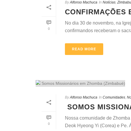
By
Alfonso Machuca
In
Notícias
,
Zimbab
CONFIRMAÇÕES 
No dia 30 de novembro, na Igr
0
confirmandos receberam o sacra
READ MORE
By
Alfonso Machuca
In
Comunidades
,
No
SOMOS MISSIONÁ
Nossa comunidade de Zhomba (Z
0
Deok Hyeong Yi (Corea) e Pe. Á