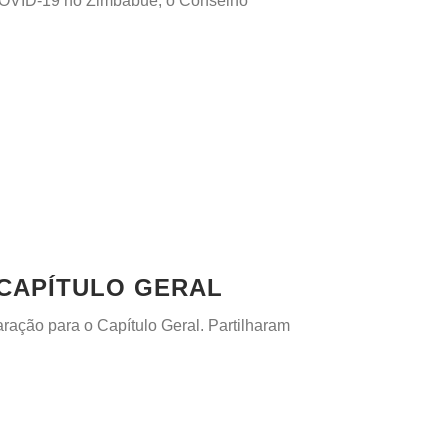
 COVID-19 no Zimbabué, o Conselho
CAPÍTULO GERAL
ação para o Capítulo Geral. Partilharam