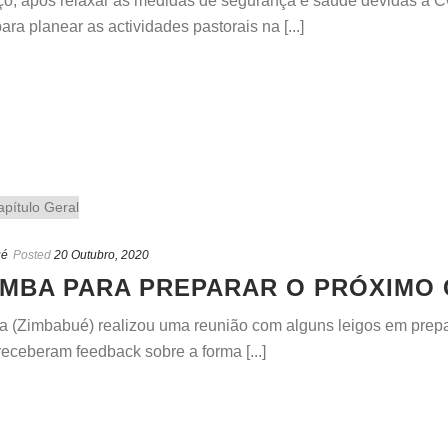
o, após relaxar as medidas de segurança e saúde devidas à
ra planear as actividades pastorais na [...]
ué
Posted
20 Outubro, 2020
MBA PARA PREPARAR O PRÓXIMO 
(Zimbabué) realizou uma reunião com alguns leigos em prepar
receberam feedback sobre a forma [...]