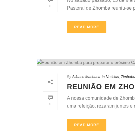
No sábado passado, 13 de Març
0
Pastoral de Zhomba reuniu-se pa
READ MORE
By
Alfonso Machuca
In
Notícias
,
Zimbab
REUNIÃO EM ZHO
A nossa comunidade de Zhomba 
0
uma refeição, rezaram juntos e 
READ MORE