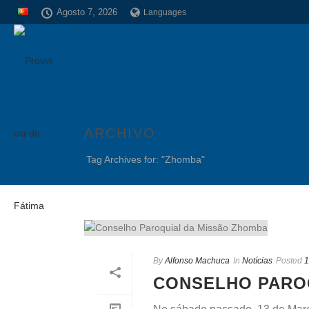
Agosto 7, 2026
Languages
ARCHIVO
Tag Archives for: "Zhomba"
By
Alfonso Machuca
In
Notícias
Posted
1
CONSELHO PARO