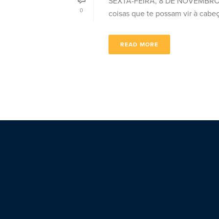
SEXTA-FEIRA, 8 DE NOVEMBRO Luca
0
coisas que te possam vir à cabeça,
READ MORE