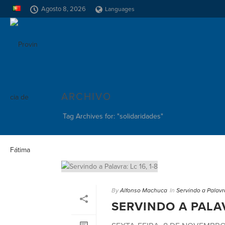
Agosto 8, 2026
Languages
ARCHIVO
Tag Archives for: "solidaridades"
By
Alfonso Machuca
In
Servindo a Palavr
SERVINDO A PALAVR