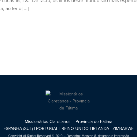
s 16, 1-8: “De facto, os filhos deste mundo são mais espertos q
 ao ler o [...]
Missionários Claretianos – Província de Fátima
ESPANHA (SUL) | PORTUGAL | REINO UNIDO | IRLANDA | ZIMBABWE
Copyright All Rights Reserved © 2019 – Desenho:
Monzon 8, desenho e impressão