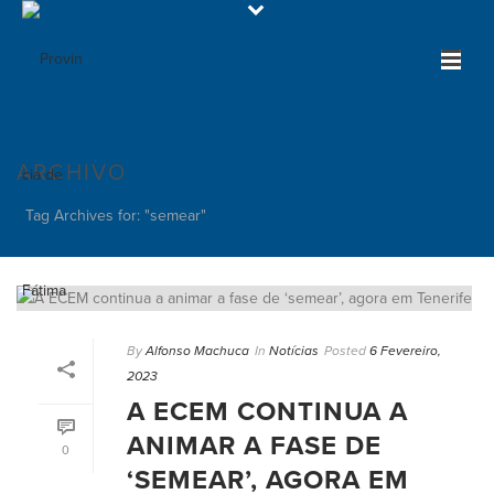
ARCHIVO
Tag Archives for: "semear"
By
Alfonso Machuca
In
Notícias
Posted
6 Fevereiro,
2023
A ECEM CONTINUA A
ANIMAR A FASE DE
0
‘SEMEAR’, AGORA EM