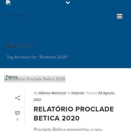
ARCHIVO
Tag Archives for: "Relatório 2020"
By
Alfonso Machuca
In
Notícias
Posted
24 Agosto,
2021
RELATÓRIO PROCLADE
BETICA 2020
0
Proclade Betica apresentou o seu