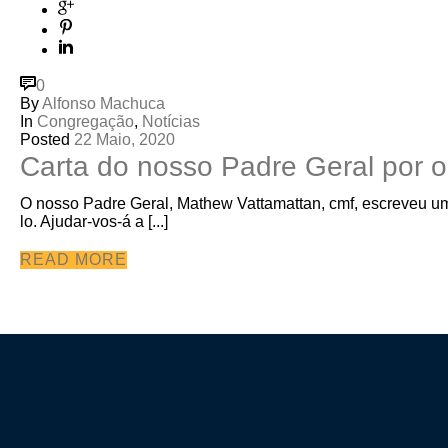
0
By
Alfonso Machuca
In
Congregação
,
Notícias
Posted
22 Maio, 2020
Carta do nosso Padre Geral por 
O nosso Padre Geral, Mathew Vattamattan, cmf, escreveu um
lo. Ajudar-vos-á a [...]
READ MORE