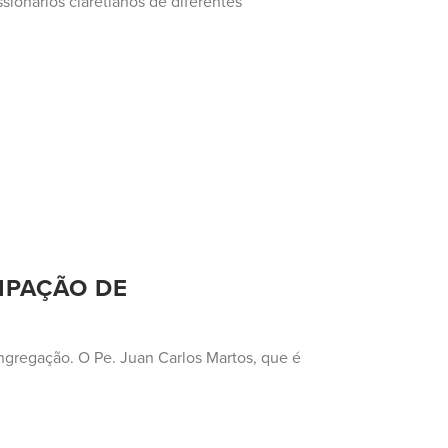
sionários claretianos de diferentes
CIPAÇÃO DE
ngregação. O Pe. Juan Carlos Martos, que é