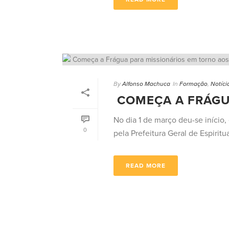
By
Alfonso Machuca
In
Formação
,
Notíci
COMEÇA A FRÁGUA
No dia 1 de março deu-se início,
0
pela Prefeitura Geral de Espiritua
READ MORE