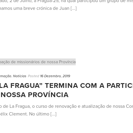
do, 2 de Julho, a Frágua-25, na qual participou um grupo de mis
lhamos uma breve crónica de Juan [...]
rmação
,
Notícias
Posted
16 Dezembro, 2019
“LA FRAGUA” TERMINA COM A PARTI
 NOSSA PROVÍNCIA
 de La Fragua, o curso de renovação e atualização de nossa Co
élix Clement. No último [...]