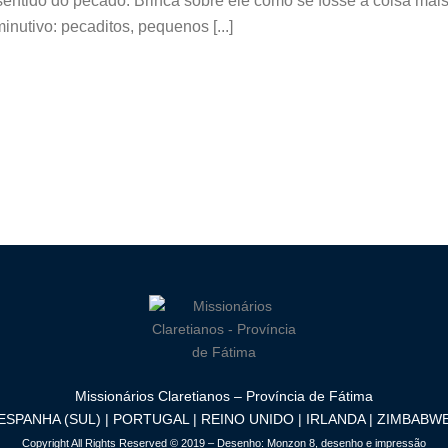
 sentido do pecado. Brinca sobre ele como se fosse a coisa ma
utivo: pecaditos, pequenos [...]
Missionários Claretianos – Província de Fátima
ESPANHA (SUL) | PORTUGAL | REINO UNIDO | IRLANDA | ZIMBABW
Copyright All Rights Reserved © 2019 – Desenho:
Monzon 8, desenho e impressão