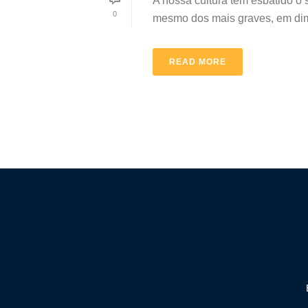
A nossa cultura tem esbatido o
0
mesmo dos mais graves, em dimin
READ MORE