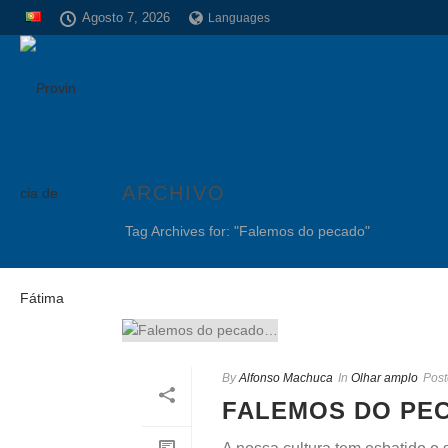
Agosto 7, 2026
Languages
ARCHIVO
Tag Archives for: "Falemos do pecado"
By
Alfonso Machuca
In
Olhar amplo
Pos
FALEMOS DO PE