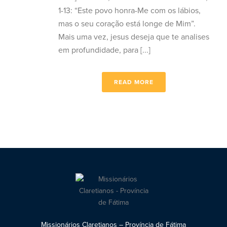
1-13: “Este povo honra-Me com os lábios,
mas o seu coração está longe de Mim”.
Mais uma vez, jesus deseja que te analises
em profundidade, para [...]
READ MORE
Missionários Claretianos – Província de Fátima