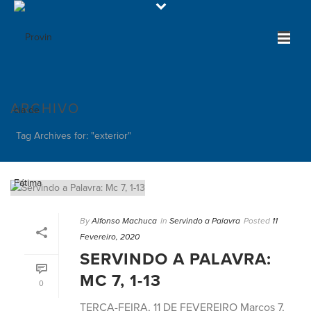
ARCHIVO
Tag Archives for: "exterior"
By
Alfonso Machuca
In
Servindo a Palavra
Posted
11
Fevereiro, 2020
SERVINDO A PALAVRA:
MC 7, 1-13
0
TERÇA-FEIRA, 11 DE FEVEREIRO Marcos 7,