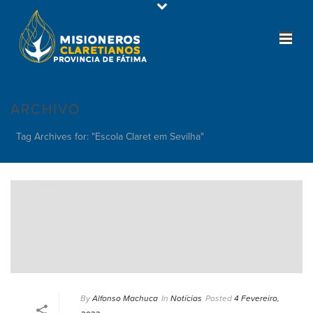
ARCHIVO
Tag Archives for: "Escola Claret em Sevilha"
By
Alfonso Machuca
In
Notícias
Posted
4 Fevereiro,