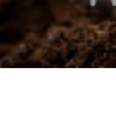
QUARTA-FEIRA, 29 DE JANEIRO
Marcos 4, 1-20:
“Saiu o semeador e semear… Uma parte da semente caiu à