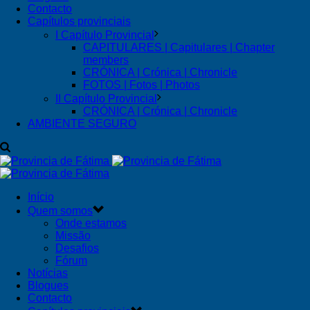
Contacto
Capítulos provinciais
I Capítulo Provincial
CAPITULARES | Capitulares | Chapter
members
CRÓNICA | Crónica | Chronicle
FOTOS | Fotos | Photos
II Capítulo Provincial
CRÓNICA | Crónica | Chronicle
AMBIENTE SEGURO
Início
Quem somos
Onde estamos
Missão
Desafios
Fórum
Notícias
Blogues
Contacto