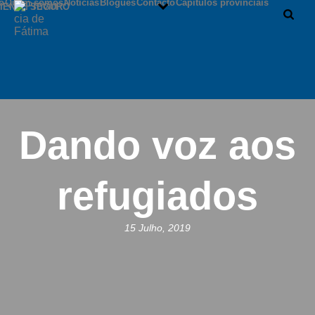
io
Quem somos
Notícias
Blogues
Contacto
Capítulos provinciais
IENTE SEGURO
Dando voz aos
refugiados
15 Julho, 2019