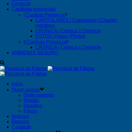
Contacto
Capítulos provinciais
I Capítulo Provincial
CAPITULARES | Capitulares | Chapter
members
CRÓNICA | Crónica | Chronicle
FOTOS | Fotos | Photos
II Capítulo Provincial
CRÓNICA | Crónica | Chronicle
AMBIENTE SEGURO
Início
Quem somos
Onde estamos
Missão
Desafios
Fórum
Notícias
Blogues
Contacto