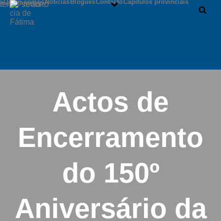
io
Quem somos
Notícias
Blogues
Contacto
Capítulos provinciais
IENTE SEGURO
Actos de
Encerramento
do 150º
Aniversário da