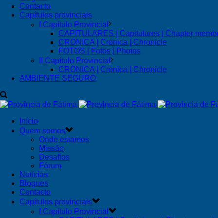
Contacto
Capítulos provinciais
I Capítulo Provincial
CAPITULARES | Capitulares | Chapter memb
CRÓNICA | Crónica | Chronicle
FOTOS | Fotos | Photos
II Capítulo Provincial
CRÓNICA | Crónica | Chronicle
AMBIENTE SEGURO
Início
Quem somos
Onde estamos
Missão
Desafios
Fórum
Notícias
Blogues
Contacto
Capítulos provinciais
I Capítulo Provincial