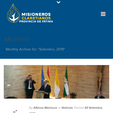
ARCHIVO
Monthly Archive for: "Setembro, 2019"
By
Alfonso Machuca
In
Notícias
Posted
30 Setembro,